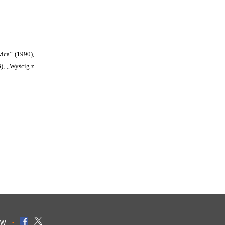
ica” (1990),
6), „Wyścig z
ów
•