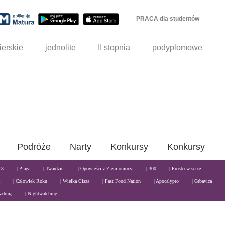
PRACA dla studentów
ierskie
jednolite
II stopnia
podyplomowe
Podróże
Narty
Konkursy
Konkursy
13
| Plaga
| Twardziel
| Opowieści z Ziemiomorza
| 300
| Prosto w serce
| Człowiek Roku
| Wielka Cisza
| Fast Food Nation
| Apocalypto
| Grbavica
zchnią
| Nightwatching