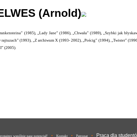
ELWES (Arnold)
Frankensteina” (1985), „Lady Jane” (1986), „Chwała” (1989), „Szybki jak błyskaw
 rajtuzach” (1993), „Z archiwum X (1993- 2002), „Pościg” (1994), „Twister” (199
I” (2005).
Praca dla student
•
•
•
ystajmy wspólnie nasz potencjał!
Kontakt
Patronat