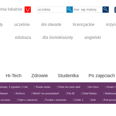
nia lokalnie
ty
uczelnie
dni otwarte
licencjackie
inżyn
edubaza
dla ósmoklasisty
angielski
Hi-Tech
Zdrowie
Studentka
Po zajęciach
miesiące, 3 tygodnie i 2 dni
| Twarda sztuka
| Wiem kto mnie zabił
| Zew Krwi
| Ocean's 
Diament
| Królowa
| Miłość! nie przeszkadzać!
| Piła III
| Układ Idealny
| Madeinusa
n na misia
| Węże w samolocie
| Światła o zmierzchu
| Clerks 2
| Kult
| Pod powier