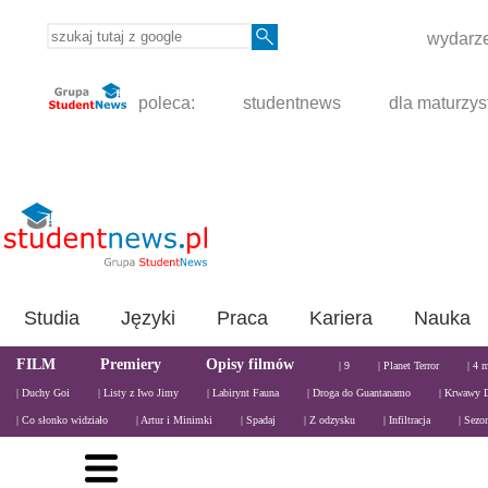
wydarze
poleca:
studentnews
dla maturzys
Studia
Języki
Praca
Kariera
Nauka
FILM
Premiery
Opisy filmów
| 9
| Planet Terror
| 4 
| Duchy Goi
| Listy z Iwo Jimy
| Labirynt Fauna
| Droga do Guantanamo
| Krwawy 
| Co słonko widziało
| Artur i Minimki
| Spadaj
| Z odzysku
| Infiltracja
| Sezo